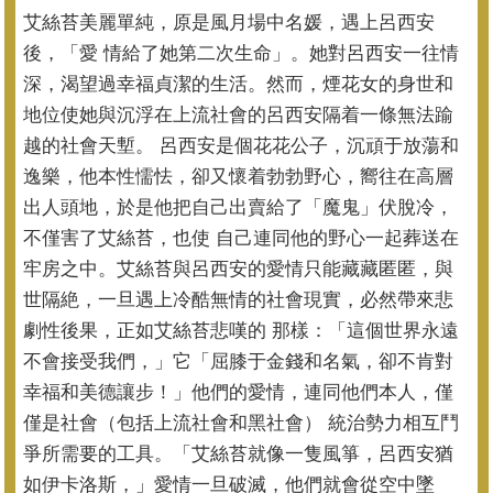
艾絲苔美麗單純，原是風月場中名媛，遇上呂西安
後，「愛 情給了她第二次生命」。她對呂西安一往情
深，
渴望過幸福貞潔的生活。然而，
煙花女的身世和
地位使她與沉浮在上流社會的呂西安隔着一條無法踰
越的社會天塹。 呂西安是個花花公子，沉頑于放蕩和
逸樂，他本性懦怯，
卻又懷着勃勃野心，嚮往在高層
出人頭地，於是他把自己出賣給了「
魔鬼」伏脫冷，
不僅害了艾絲苔，也使 自己連同他的野心一起葬送在
牢房之中。
艾絲苔與呂西安的愛情只能藏藏匿匿，與
世隔絶，
一旦遇上冷酷無情的社會現實，必然帶來悲
劇性後果，
正如艾絲苔悲嘆的 那樣：「這個世界永遠
不會接受我們，」它「屈膝于金錢和名氣，
卻不肯對
幸福和美德讓步！」他們的愛情，連同他們本人，
僅
僅是社會（包括上流社會和黑社會） 統治勢力相互鬥
爭所需要的工具。「艾絲苔就像一隻風箏，
呂西安猶
如伊卡洛斯，」愛情一旦破滅，他們就會從空中墜