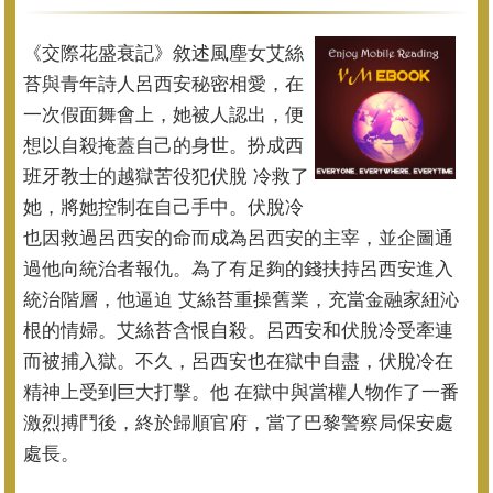
《交際花盛衰記》敘述風塵女艾絲
苔與青年詩人呂西安秘密相愛，
在
一次假面舞會上，她被人認出，便
想以自殺掩蓋自己的身世。
扮成西
班牙教士的越獄苦役犯伏脫 冷救了
她，將她控制在自己手中。
伏脫冷
也因救過呂西安的命而成為呂西安的主宰，
並企圖通
過他向統治者報仇。
為了有足夠的錢扶持呂西安進入
統治階層，他逼迫 艾絲苔重操舊業，充當金融家紐沁
根的情婦。艾絲苔含恨自殺。
呂西安和伏脫冷受牽連
而被捕入獄。不久，呂西安也在獄中自盡，
伏脫冷在
精神上受到巨大打擊。他 在獄中與當權人物作了一番
激烈搏鬥後，終於歸順官府，
當了巴黎警察局保安處
處長。