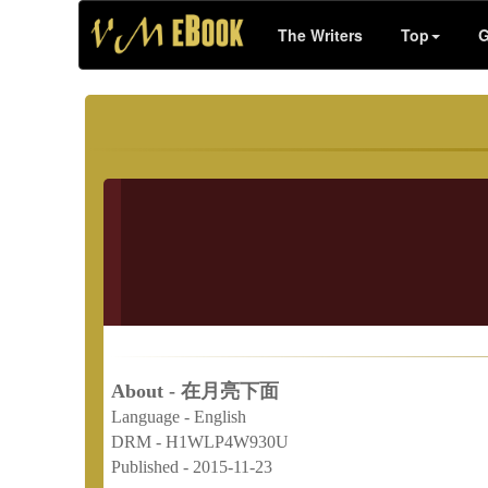
The Writers
Top
G
About - 在月亮下面
Language -
English
DRM -
H1WLP4W930U
Published -
2015-11-23