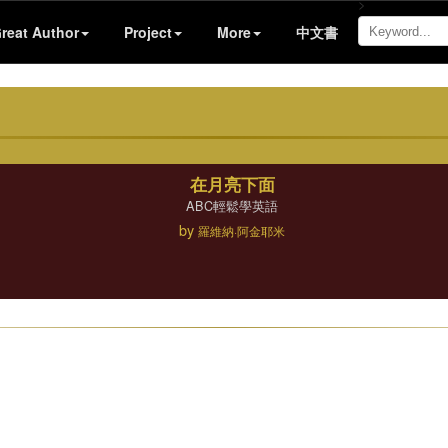
>
reat Author
Project
More
中文書
在月亮下面
ABC輕鬆學英語
by
羅維納·阿金耶米