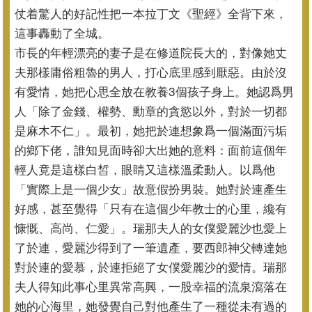
仗着驚人的好記性把一本拉丁文《聖經》全背下來，
這事轟動了全城。
市長的年輕漂亮的妻子是在修道院長大的，
對像她丈
夫那樣庸俗粗魯的男人，打心底里感到厭惡。
由於沒
有愛情，她把心思全放在教養3個孩子身上。她認爲男
人「
除了金錢、權勢、勳章的貪慾以外，對於一切都
是麻木不仁」。
最初，她把於連想象爲一個滿面污垢
的鄉下佬，
誰知見面時卻大出她的意料：面前這個年
輕人竟是這樣白皙，
眼睛又這樣溫柔動人。以爲他
「實際上是一個少女」故意假扮男裝。
她對於連產生
好感，甚至覺得「只有在這個少年教士的心里，
纔有
慷慨、高尚、仁愛」。瑞那夫人的女僕愛麗沙也愛上
了於連，
愛麗沙得到了一筆遺產，要西郎神父轉達她
對於連的愛慕，
於連拒絕了女僕愛麗沙的愛情。瑞那
夫人得知此事心里異常高興，
一股幸福的流泉瀉落在
她的心海里，
她發覺自己對他產生了一種從未有過的