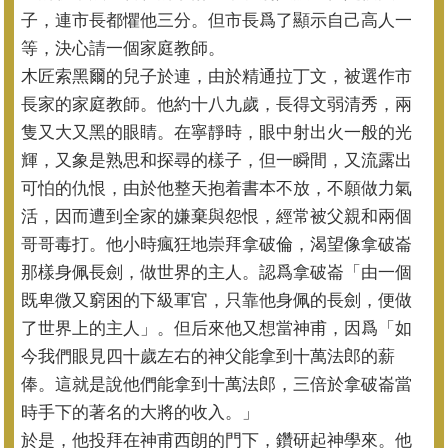
子，連市長都懼他三分。
但市長爲了顯示自己高人一
等，決心請一個家庭教師。
木匠索黑爾的兒子於連，由於精通拉丁文，
被選作市
長家的家庭教師。他約十八九歲，長得文弱清秀，
兩
隻又大又黑的眼睛。在寧靜時，眼中射出火一般的光
輝，
又象是熟思和探尋的樣子，但一瞬間，又流露出
可怕的仇恨，
由於他整天抱着書本不放，不願做力氣
活，
因而遭到全家的嫌棄與怨恨，經常被父親和兩個
哥哥毒打。
他小時瘋狂地崇拜拿破倫，渴望像拿破崙
那樣身佩長劍，
做世界的主人。認爲拿破崙「由一個
既卑微又窮困的下級軍官，
只靠他身佩的長劍，便做
了世界上的主人」。但后來他又想當神甫，
因爲「如
今我們眼見四十歲左右的神父能拿到十萬法郎的薪
俸。
這就是說他們能拿到十萬法郎，
三倍於拿破崙當
時手下的著名的大將的收入。」
於是，他投拜在神甫西朗的門下，鑽研起神學來。
他