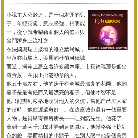
小說主人公於連，是一個木匠的兒
子，年輕英俊，意志堅強，
精明能
干，從小就希望藉助個人的努力與
奮鬥躋身上流社會。
在法國與瑞士接壤的維立葉爾城，
坐落在山坡上，
美麗的杜伯河繞城
而過，河岸上矗立着許多鋸木廠。
市長德瑞那是個出
身貴族，在扣上掛滿勳章的人。
他五十歲左右，他的房子有全城最漂亮的花園，
他的
妻子是最有錢而又最漂亮的妻子，但他才智不足，「
他只能辦到嚴格地收討他人的欠債，當他自己欠人家
的債時，
他愈遲還愈好」。在這座城市還有一個重要
人物，
是貧民寄養所所長——哇列諾先生。
他花了一
萬到一萬兩千法郎才弄到這個職位，
他體格強壯棕紅
色的臉，黑而精粗的小鬍子，
在別人眼中他是個美男