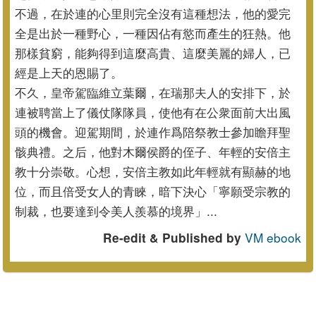
不過，
在於連的心里則完全沒有這種想法，他的愛完
全是出於一種野心，
一種因佔有慾而產生的狂熱。他
那樣貧窮，能夠得到這麼高貴、
這麼美麗的婦人，已
經是上天的恩賜了。
不久，皇帝駕臨維立葉爾，在瑞那夫人的安排下，
於
連被聘當上了儀仗隊隊員，使他有在公衆面前大出風
頭的機會。
迎駕期間，於連作爲陪祭教士參加瞻拜聖
骸典禮。之后，
他對木爾侯爵的侄子、年輕的安倍主
教十分崇敬。心想，
安倍主教如此年輕就有顯赫的地
位，而且倍受女人的青睞，
暗下決心「寧願受宗教的
制裁，也要達到令美人羨慕的境界」...
VM ebook
Re-edit & Published by