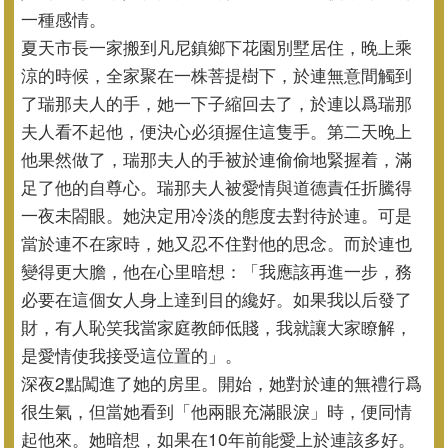
一種感情。
夏天市長一家搬到凡尼鎮鄉下花園別墅居住，晚上乘
涼的時候，
全家聚在一株菩提樹下，於連無意間觸到
了瑞那夫人的手，
她一下子縮回去了，於連以爲瑞那
夫人看不起他，
便決心必須握住這隻手。第二天晚上
他果然做了，
瑞那夫人的手被於連偷偷地緊握着，滿
足了他的自尊心。
瑞那夫人被愛情與道德責任折騰得
一夜未閤眼。
她決定用冷淡的態度去對待於連。可是
當於連不在家時，
她又忍不住對他的思念。而於連也
變得更大膽，他在心里暗想：「
我應該再進一步，務
必要在這個女人身上達到目的纔好。
如果我以后發了
財，有人恥笑我當家庭教師低賤，我就讓大家瞭解，
是愛情使我接受這位置的」。
深夜2點闖進了她的房里。開始，她對於連的無禮行爲
很生氣，
但當她看到「他兩眼充滿眼淚」時，便同情
起他來。她暗想，
如果在10年前能愛上於連該多好。