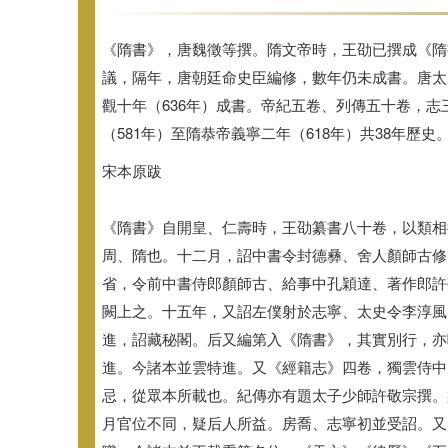
《隋書》，唐魏徵等撰。隋文帝時，王劭已撰成《隋
議，隔年，唐朝廷命史臣編修，
數年仍未成書。唐太
觀十年（
636年）成書。帝紀五卷、列傳五十卷，志
（581年）至隋恭帝義寧二年（618年）
共38年歷史
宋本原跋
《隋書》自開皇、仁壽時，王劭纂書八十卷，以類相
周、
隋也。十二月，詔中書令封德彝、舍人顏師古修
省，
令前中書侍郎顏師古、給事中孔穎達、著作郎許
闕上之。十五年，
又詔左僕射於志寧、太史令李淳風
進，詔藏秘閣。
后又編第入《隋書》，其實別行，亦
進。今諸本並雲特進。又《經籍志》
四卷，獨雲侍中
忌，從眾本所載也。紀傳亦有題太子少師許敬宗撰。
月官位不同，
疑后人所益。房喬、志寧初並受詔。又