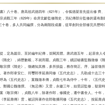
書》八十卷。
唐高祖武德四年（621年），令狐德棻首先提出修 齊
宗貞觀三年（629年）命房玄齡監修隋史，
另紀傳部分監修的還有顏
三十卷，
多人共同編撰，分為兩階段成書，從草創到全部修完共歷時3
。
從，定為篇目。
至於編年紀傳，並闕其體。唐武德五年 ，起居舍人
《隋史》，
綿歷數載，不就而罷。貞觀三年，續詔秘書監魏徵修《
敬宗撰《隋史》。
徵總知其務，多所損益，務存簡正。序、論皆徵
、著作郎韋安仁、
符璽郎李延壽同修《五代史志》。凡勒成十志三
呼為《五代史志》。
案魏徵本傳，貞觀七年為侍中，十年，《五代
、鄭國公魏徵撰。《無忌傳》又雲，永徽三年，
始受詔監修，疑當
案《
敬宗傳》，貞觀八年，除著作郎，修國史，遷中書舍人。十年
《李延壽傳》雲，
被詔與著作佐郎敬播同修《五代史志》。
按延壽