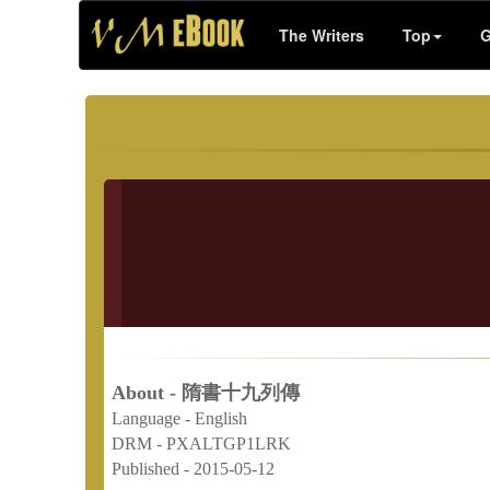
The Writers
Top
G
About - 隋書十九列傳
Language -
English
DRM -
PXALTGP1LRK
Published -
2015-05-12