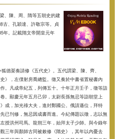
、梁、陳、周、隋等五朝史的建
師古、孔穎達、許敬宗等。貞
5年。
記載隋文帝開皇元年
令狐德棻奏請修《五代史》。五代謂梁、陳、齊、
隋史》，
左僕射房喬總監。徵又奏於中書省置秘書內
所作。凡成帝紀五，
列傳五十。十年正月壬子，徵等詣
十卷。
顯慶元年五月己卯，太尉長孫無忌等詣朝堂上
史》成，加光祿大夫，
進封鄭國公。俄請遜位，拜特
時先已刊修，無忌因成書而進。今紀傳題以徵，
志以無
，
左授洪州司馬。龍朔三年，始拜太子少師。與今錄年
貞觀三年與顏師古同被敕修《隋史》，其年以內憂去