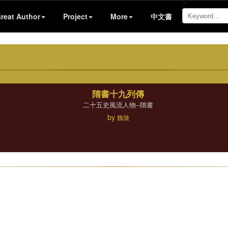
>
reat Author
Project
More
中文書
隋書十九列傳
二十五史風流人物--隋書
by
魏徵