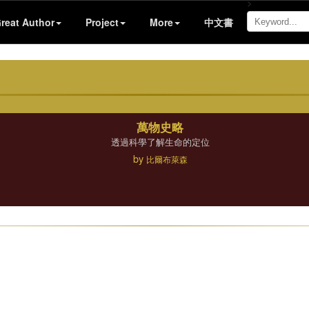
>
reat Author
Project
More
中文書
萬物史略
透過科學了解生命的定位
by
比爾布萊森