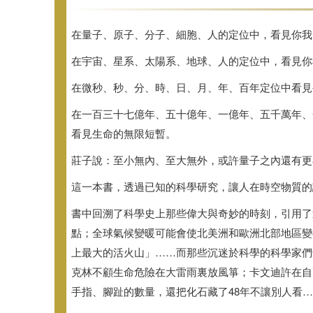
在量子、原子、分子、細胞、人的定位中，
看見你我
在宇宙、星系、太陽系、地球、人的定位中，
看見你
在微秒、秒、分、時、日、月、年、
百年定位中看見
在一百三十七億年、五十億年、一億年、五千萬年、
看見生命的無限短暫。
莊子說：至小無內、至大無外，或許量子之內還有更
這一本書，透過已知的科學研究，讓人在時空物質的
書中回溯了科學史上那些偉大與奇妙的時刻，
引用了
點；
全球氣候變暖可能會使北美洲和歐洲北部地區變
上最大的活火山」……
而那些沉迷於科學的科學家們
克林不顧生命危險在大雷雨裏放風箏；
卡文迪許在自
手指、腳趾的數量，還把化石藏了48年不讓別人看