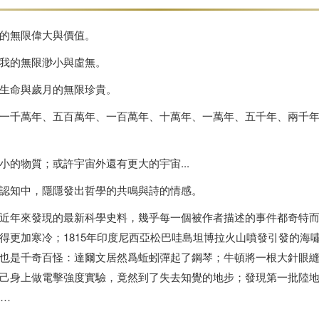
的無限偉大與價值。
我的無限渺小與虛無。
生命與歲月的無限珍貴。
一千萬年、
五百萬年、一百萬年、十萬年、一萬年、五千年、兩千
小的物質；
或許宇宙外還有更大的宇宙...
認知中，
隱隱發出哲學的共鳴與詩的情感。
近年來發現的最新科學史料，
幾乎每一個被作者描述的事件都奇特
得更加寒冷；
1815年印度尼西亞松巴哇島坦博拉火山噴發引發的海
也是千奇百怪：
達爾文居然爲蚯蚓彈起了鋼琴；牛頓將一根大針眼
己身上做電擊強度實驗，竟然到了失去知覺的地步；
發現第一批陸
……