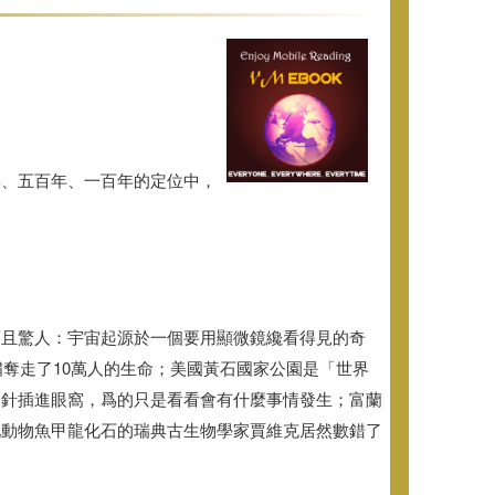
年、五百年、
一百年的定位中，
而且驚人：
宇宙起源於一個要用顯微鏡纔看得見的奇
嘯奪走了1
0萬人的生命；美國黃石國家公園是「世界
縫針插進眼窩，
爲的只是看看會有什麼事情發生；
富蘭
地動物魚甲龍化石的瑞典古生物學家賈維克居然數錯了