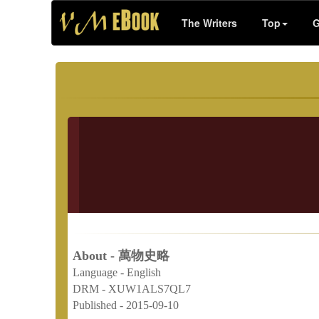
The Writers
Top
G
About - 萬物史略
Language -
English
DRM -
XUW1ALS7QL7
Published -
2015-09-10