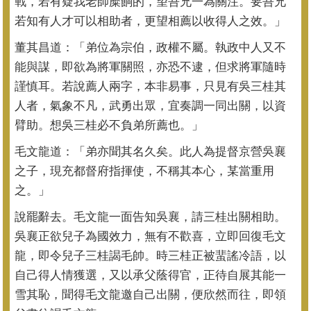
戰，若有疑我老師糜餉的，
望吾兄一為關注。要吾兄
若知有人才可以相助者，
更望相薦以收得人之效。」
董其昌道：「弟位為宗伯，政權不屬。執政中人又不
能與謀，
即欲為將軍關照，亦恐不逮，但求將軍隨時
謹慎耳。若說薦人兩字，
本非易事，只見有吳三桂其
人者，氣象不凡，武勇出眾，
宜奏調一同出關，以資
臂助。想吳三桂必不負弟所薦也。」
毛文龍道：「弟亦聞其名久矣。此人為提督京營吳襄
之子，
現充都督府指揮使，不稱其本心，某當重用
之。」
說罷辭去。毛文龍一面告知吳襄，請三桂出關相助。
吳襄正欲兒子為國效力，無有不歡喜，立即回復毛文
龍，
即令兒子三桂謁毛帥。時三桂正被蜚謠冷語，以
自己得人情獲選，
又以承父蔭得官，正待自展其能一
雪其恥，聞得毛文龍邀自己出關，
便欣然而往，即領