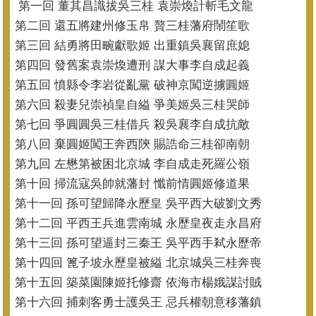
第一回 董其昌識拔吳三桂 袁崇煥計斬毛文龍
第二回 還五將建州修玉帛 贅三桂藩府鬧笙歌
第三回 結勇將田畹獻歌姬 出重鎮吳襄留庶媳
第四回 發舊案袁崇煥遭刑 謀大事李自成起義
第五回 憤縣令李岩從亂黨 破神京闖逆擄圓姬
第六回 殺妻兒崇禎皇自縊 爭美姬吳三桂哭師
第七回 爭圓圓吳三桂借兵 殺吳襄李自成抗敵
第八回 棄圓姬闖王奔西陝 賜誥命三桂卻南朝
第九回 左懋第被困北京城 李自成走死羅公嶺
第十回 掃流寇吳帥就藩封 懺前情圓姬修道果
第十一回 孫可望歸降永歷皇 吳平西大破劉文秀
第十二回 平西王兵進雲南城 永歷皇夜走永昌府
第十三回 孫可望逼封三秦王 吳平西手弒永歷帝
第十四回 篦子坡永歷皇被縊 北京城吳三桂奔喪
第十五回 築菜園陳姬托修齋 依海市楊娥謀討賊
第十六回 捕刺客勇士護吳王 忌兵權朝意移藩鎮