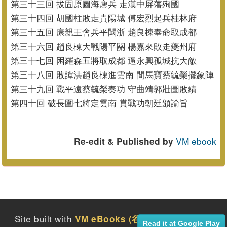
第三十三回 拔固原圖海鏖兵 走漢中屏藩殉國
第三十四回 胡國柱敗走貴陽城 傅宏烈起兵桂林府
第三十五回 康親王會兵平閩浙 趙良棟奉命取成都
第三十六回 趙良棟大戰陽平關 楊嘉來敗走夔州府
第三十七回 困羅森五將取成都 逼永興孤城抗大敵
第三十八回 敗譚洪趙良棟進雲南 間馬寶蔡毓榮擺象陣
第三十九回 戰平遠蔡毓榮奏功 守曲靖郭壯圖敗績
第四十回 破長圍七將定雲南 賞戰功朝廷頒諭旨
VM ebook
Re-edit & Published by
Site built with
2016
VM eBooks (谷月社電子書)
Read it at Google Play