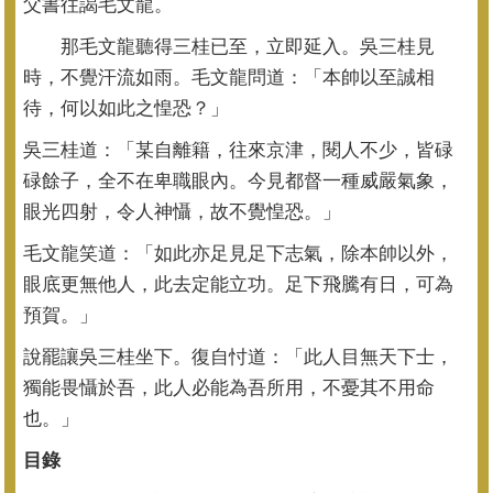
父書往謁毛文龍。
那毛文龍聽得三桂已至，立即延入。吳三桂見
時，不覺汗流如雨。
毛文龍問道：「本帥以至誠相
待，何以如此之惶恐？」
吳三桂道：「某自離籍，往來京津，閱人不少，皆碌
碌餘子，
全不在卑職眼內。今見都督一種威嚴氣象，
眼光四射，令人神懾，
故不覺惶恐。」
毛文龍笑道：「如此亦足見足下志氣，除本帥以外，
眼底更無他人，
此去定能立功。足下飛騰有日，可為
預賀。」
說罷讓吳三桂坐下。復自忖道：「此人目無天下士，
獨能畏懾於吾，
此人必能為吾所用，不憂其不用命
也。」
目錄