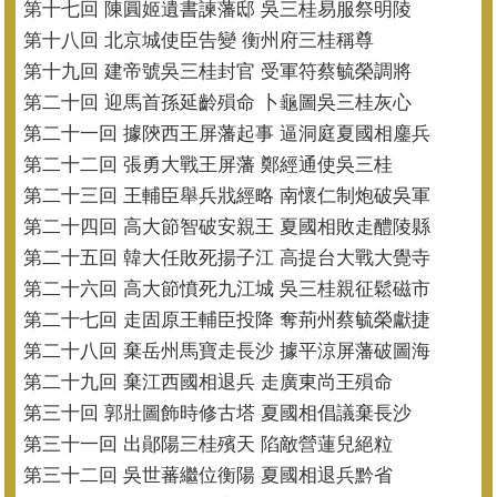
第十七回 陳圓姬遺書諫藩邸 吳三桂易服祭明陵
第十八回 北京城使臣告變 衡州府三桂稱尊
第十九回 建帝號吳三桂封官 受軍符蔡毓榮調將
第二十回 迎馬首孫延齡殞命 卜龜圖吳三桂灰心
第二十一回 據陝西王屏藩起事 逼洞庭夏國相鏖兵
第二十二回 張勇大戰王屏藩 鄭經通使吳三桂
第二十三回 王輔臣舉兵戕經略 南懷仁制炮破吳軍
第二十四回 高大節智破安親王 夏國相敗走醴陵縣
第二十五回 韓大任敗死揚子江 高提台大戰大覺寺
第二十六回 高大節憤死九江城 吳三桂親征鬆磁市
第二十七回 走固原王輔臣投降 奪荊州蔡毓榮獻捷
第二十八回 棄岳州馬寶走長沙 據平涼屏藩破圖海
第二十九回 棄江西國相退兵 走廣東尚王殞命
第三十回 郭壯圖飾時修古塔 夏國相倡議棄長沙
第三十一回 出鄖陽三桂殯天 陷敵營蓮兒絕粒
第三十二回 吳世蕃繼位衡陽 夏國相退兵黔省