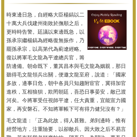
時東邊日急，自經略大臣楊鎬以二
十萬大兵伐建州衛敗於撫順之后，
更時時告警。廷議以東邊既急，以
孫承宗繼楊鎬為經略復無振作，
乃
罷孫承宗，以高第代為薊遼經略。
復以將軍毛文龍為平遼總兵官，
籌
防邊備。朝命既下，董其昌本與毛文龍為姻親，
那日
聽得毛文龍領兵出關，便邀文龍至府，說道：「國家
多故，
邊事日危，朝中各員只知趨附宦官，冀得加官
進秩，互相狼狽，
欺罔朝廷，吾恐日事晏安，敵已渡
河矣。今將軍受任視師平遼，
任大責重，宜能宣力國
家，再安磐石。
不知將軍帳下可有得力健兒沒有？」
毛文龍道：「正為此故，得人甚難。弟到邊時，惟有
經營地方，
注重險要，以卻敵兵。因大敗之后不易言