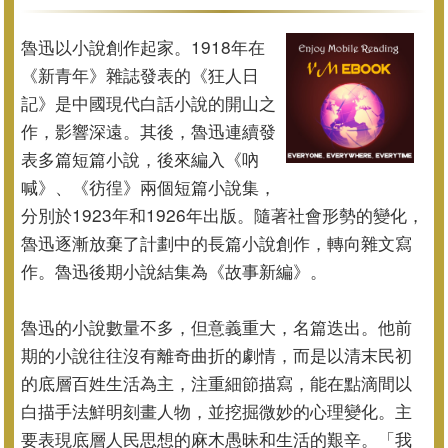
魯迅以小說創作起家。1918年在
《新青年》雜誌發表的《
狂人日
記》是中國現代白話小說的開山之
作，影響深遠。其後，
魯迅連續發
表多篇短篇小說，後來編入《吶
喊》、《彷徨》
兩個短篇小說集，
分別於1923年和1926年出版。
隨著社會形勢的變化，
魯迅逐漸放棄了計劃中的長篇小說創作，
轉向雜文寫
作。魯迅後期小說結集為《故事新編》。
魯迅的小說數量不多，但意義重大，名篇迭出。
他前
期的小說往往沒有離奇曲折的劇情，
而是以清末民初
的底層百姓生活為主，注重細節描寫，
能在點滴間以
白描手法鮮明刻畫人物，並挖掘微妙的心理變化。
主
要表現底層人民思想的麻木愚昧和生活的艱辛。「我